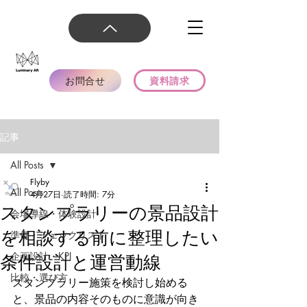
お問合せ
資料請求
記事
All Posts
Flyby
All Posts
4月27日
読了時間: 7分
スタンプラリーの景品設計
会場導線・体験設計
を相談する前に整理したい
準備・チェックリスト
企画設計・KPI
条件設計と運営動線
比較・選び方
スタンプラリー施策を検討し始める
と、景品の内容そのものに意識が向き