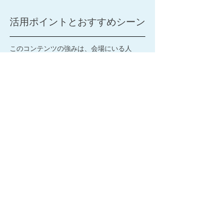
活用ポイントとおすすめシーン
このコンテンツの強みは、会場にいる人
が“見るだけ”で終わらず、自分で参加して楽
しめる体験に変えられることです。さらに、
捕獲後の表示内容を学習要素や特別コンテン
ツにできるため、集客施策としてだけでな
く、教育的な価値を持たせた企画にも展開で
きます。
特に相性がよいのは、水族館・動物園・博物
館などのレジャー施設や文化施設での企画、
親子向けワークショップやキッズイベント、
お子様が多く集まる季節イベントや商業施設
での集客施策、生き物学習をテーマにした教
育イベントや特設展示です。魚や生き物の見
せ方、獲得後のコンテンツ内容を企画に合わ
せて調整できるため、施設のテーマやイベン
トの目的に沿った演出がしやすい点も魅力で