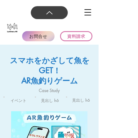
お問合せ
資料請求
スマホをかざして魚を
GET！
AR魚釣りゲーム
Case Study
見出し h6
イベント
見出し h6