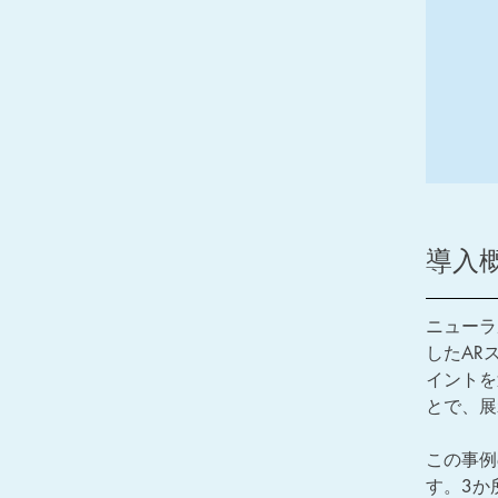
導入
ニューラ
したAR
イントを
とで、展
この事例
す。3か