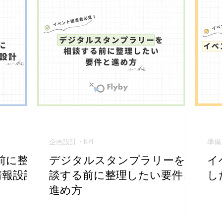
企画設計・KPI
準備
前に整
デジタルスタンプラリーを相
イ
情報設計
談する前に整理したい要件と
し
進め方