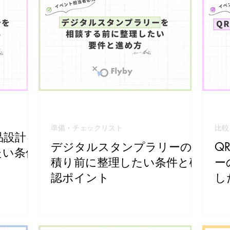
準備・チェックリスト
比較
品設計を
デジタルスタンプラリーの見
Q
たい条件
積り前に整理したい条件と確
ー
認ポイント
し